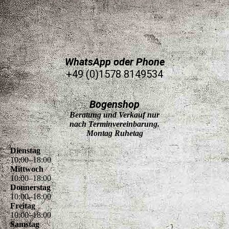
WhatsApp oder Phone
+49 (0)1578 8149534
Bogenshop
Beratung und Verkauf nur
nach Terminvereinbarung.
Montag Ruhetag
Dienstag
10
:
00
–
18
:
00
Mittwoch
10
:
00
–
18
:
00
Donnerstag
10
:
00
–
18
:
00
Freitag
10
:
00
–
18
:
00
Samstag