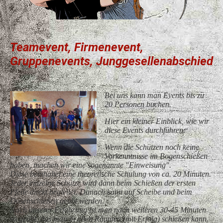
Teamevent, Firmenevent,
Gruppenevents, Junggesellenabschied
Bei uns kann man Events bis zu
20 Personen buchen.
Hier ein kleiner Einblick, wie wir
diese Events durchführen:
Wenn die Schützen noch keine
Vorkenntnisse im Bogenschießen
haben, machen wir eine sogenannte "Einweisung".
Diese beinhaltet eine theoretische Schulung von ca. 20 Minuten.
Jeder einzelne Schütze wird dann beim Schießen der ersten
Pfeile direkt begleitet. Danach kann auf Scheibe und beim
Dosenschießen geübt werden.
Nach unserer Erfahrung ist man nach weiteren 30-45 Minuten
so geübt, das man in allen Räumen (mit Erfolg) schießen kann.