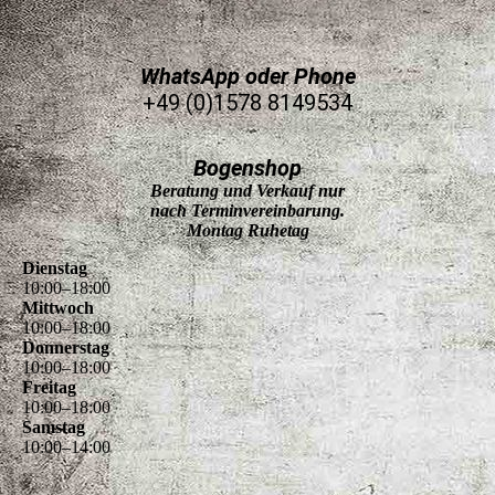
WhatsApp oder Phone
+49 (0)1578 8149534
Bogenshop
Beratung und Verkauf nur
nach Terminvereinbarung.
Montag Ruhetag
Dienstag
10
:
00
–
18
:
00
Mittwoch
10
:
00
–
18
:
00
Donnerstag
10
:
00
–
18
:
00
Freitag
10
:
00
–
18
:
00
Samstag
10
:
00
–
14
:
00