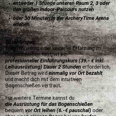
entweder 1 Stunde unseren Raum 2, 3 oder
den großen Indoor-Parcours nutzen
oder 30 Minuten in der ArcheryTime Arena
erleben
Zuzahlungen:
Wenn du wenig oder keinerlei Erfahrung im
Bogenschießen hast, ist ein
professioneller
Einführungskurs (39.- € inkl.
Leihausrüstung) Dauer 2 Stunden
erforderlich.
Dieser Betrag wird
einmalig vor Ort bezahlt
und macht dich mit dem intuitiven
Bogenschießen vertraut
.
Für weitere Termine kannst du
d
ie
Ausrüstung für das Bogenschießen
bequem
vor Ort leihen (6.-€ pauschal)
oder