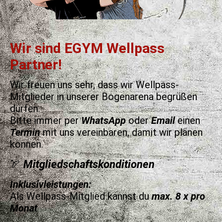
Wir sind EGYM Wellpass
Partner!
Wir freuen uns sehr, dass wir Wellpass-
Mitglieder in unserer Bogenarena begrüßen
dürfen.
Bitte immer per
WhatsApp
oder
Email
einen
Termin
mit uns vereinbaren, damit wir planen
können.
🏹
Mitgliedschaftskonditionen
Inklusivleistungen:
Als Wellpass-Mitglied kannst du
max. 8 x pro
Monat