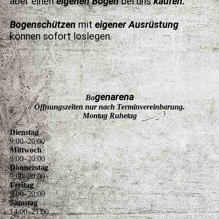
aber einen
eigenen Bogen
bei uns
kaufen.
Bogenschützen
mit
eigener Ausrüstung
können sofort loslegen.
genarena
Bo
Öffnungszeiten nur nach Terminvereinbarung.
Montag Ruhetag
Dienstag
9
:
00
–
20
:
00
Mittwoch
9
:
00
–
20
:
00
Donnerstag
9
:
00
–
20
:
00
Freitag
9
:
00
–
20
:
00
Samstag
14
:
00
–
21
:
00