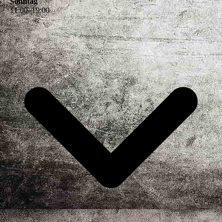
Sonntag
11
:
00
–
19
:
00