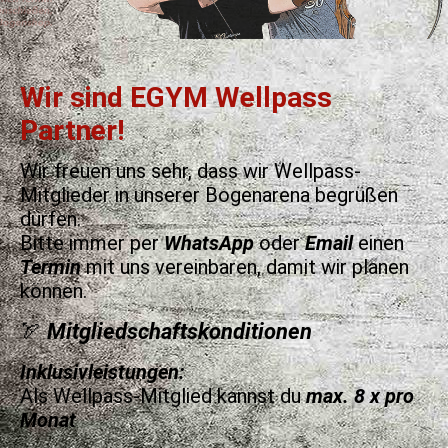
Wir sind EGYM Wellpass
Partner!
Wir freuen uns sehr, dass wir Wellpass-
Mitglieder in unserer Bogenarena begrüßen
dürfen.
Bitte immer per
WhatsApp
oder
Email
einen
Termin
mit uns vereinbaren, damit wir planen
können.
🏹
Mitgliedschaftskonditionen
Inklusivleistungen:
Als Wellpass-Mitglied kannst du
max. 8 x pro
Monat