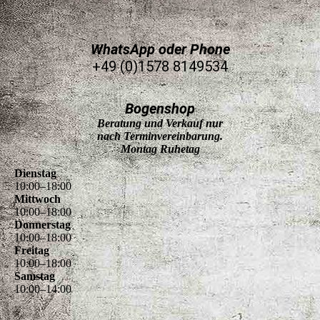
WhatsApp oder Phone
+49 (0)1578 8149534
Bogenshop
Beratung und Verkauf nur
nach Terminvereinbarung.
Montag Ruhetag
Dienstag
10
:
00
–
18
:
00
Mittwoch
10
:
00
–
18
:
00
Donnerstag
10
:
00
–
18
:
00
Freitag
10
:
00
–
18
:
00
Samstag
10
:
00
–
14
:
00