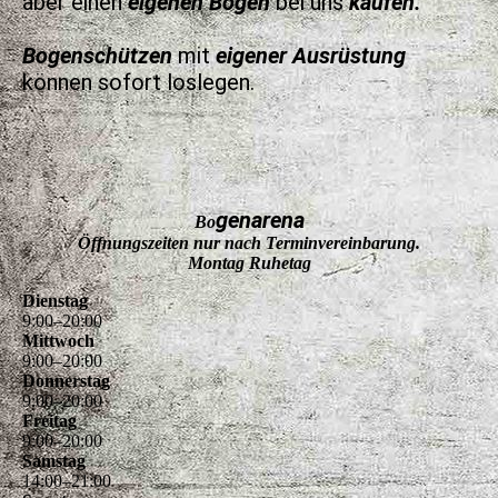
aber einen
eigenen Bogen
bei uns
kaufen.
Bogenschützen
mit
eigener Ausrüstung
können sofort loslegen.
genarena
Bo
Öffnungszeiten nur nach Terminvereinbarung.
Montag Ruhetag
Dienstag
9
:
00
–
20
:
00
Mittwoch
9
:
00
–
20
:
00
Donnerstag
9
:
00
–
20
:
00
Freitag
9
:
00
–
20
:
00
Samstag
14
:
00
–
21
:
00