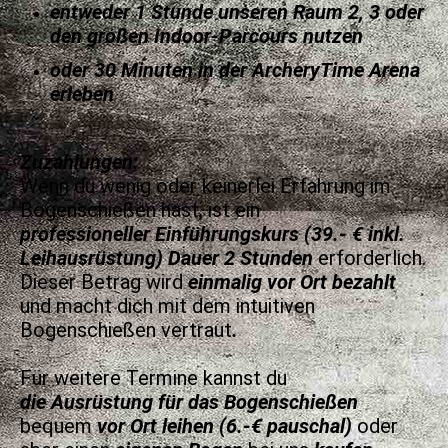
entweder 1 Stunde unseren Raum 2, 3 oder
den großen Indoor-Parcours nutzen
oder 30 Minuten in der ArcheryTime Arena
erleben
Zuzahlungen:
Wenn du wenig oder keinerlei Erfahrung im
Bogenschießen hast, ist ein
professioneller
Einführungskurs (39.- € inkl.
Leihausrüstung) Dauer 2 Stunden
erforderlich.
Dieser Betrag wird
einmalig vor Ort bezahlt
und macht dich mit dem intuitiven
Bogenschießen vertraut
.
Für weitere Termine kannst du
d
ie
Ausrüstung für das Bogenschießen
bequem
vor Ort leihen (6.-€ pauschal)
oder