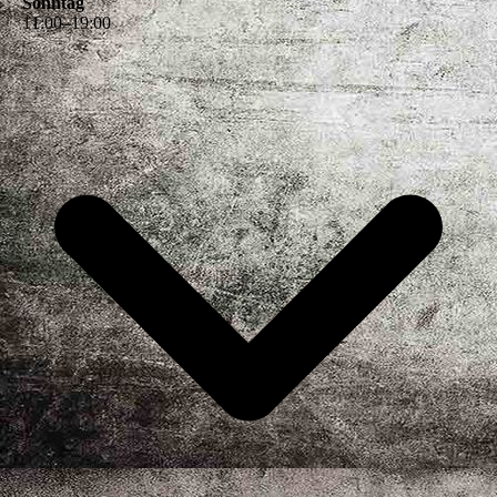
Sonntag
11
:
00
–
19
:
00